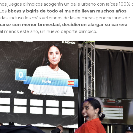
nos juegos olímpicos acogerán un baile urbano con raíces 100% d
 Los
bboys y bgirls de todo el mundo llevan muchos años
adas, incluso los más veteranos de las primeras generaciones de
rarse con menor brevedad, decidieron alargar su carrera
, al menos este año, un nuevo deporte olímpico.