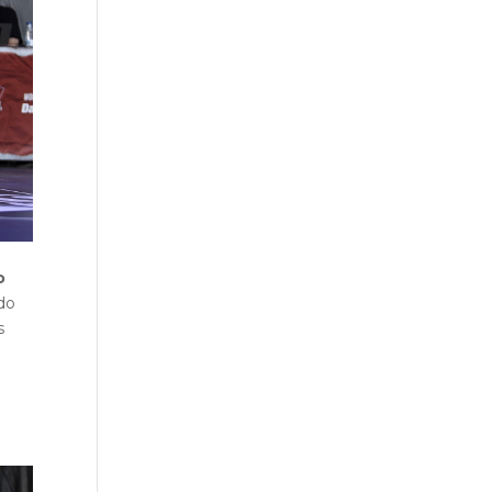
o
ndo
s