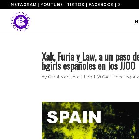
INSTAGRAM
|
YOUTUBE
|
TIKTOK
|
FACEBOOK
|
X
H
Xak, Furia y Law, a un paso 
bgirls españoles en los JJOO
by
Carol Noguero
|
Feb 1, 2024
|
Uncategori