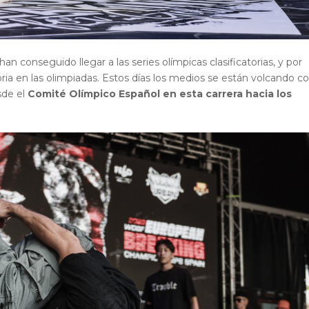
an conseguido llegar a las series olímpicas clasificatorias
, y por
oria en las olimpiadas. Estos días los medios se están volcando c
sde el
Comité Olímpico Español en esta carrera hacia los