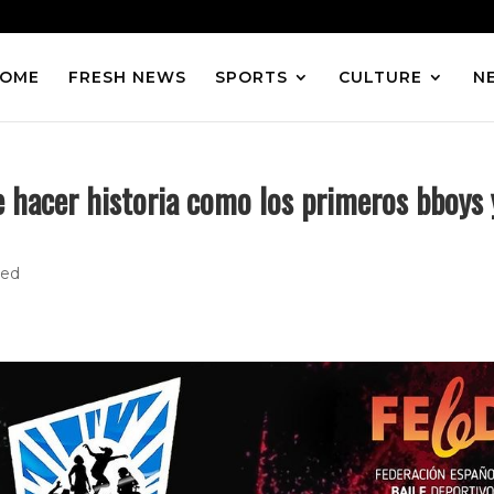
OME
FRESH NEWS
SPORTS
CULTURE
N
de hacer historia como los primeros bboys 
zed