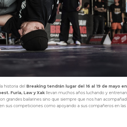
la historia del
Breaking tendrán lugar del 16 al 19 de mayo e
pest.
Furia, Law y Xak
llevan muchos años luchando y entrena
lo son grandes bailarines sino que siempre que nos han acompaña
o en sus competiciones como apoyando a sus compañeros en las