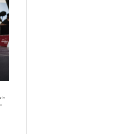
n
ndo
do