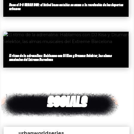
Nace el 3×3 URBAN BCN: el fútbol base catalán se suma a la revolución de los deportes
urbanos
El ritmo de la adrenalina: Hablamos con DJ Kisa y Druman Selektor, las almas
musicales del Extreme Barcelona
SOCIALS
urbanworldseries