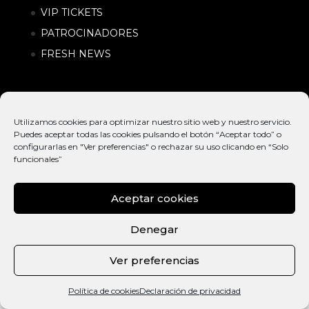
VIP TICKETS
PATROCINADORES
FRESH NEWS
Utilizamos cookies para optimizar nuestro sitio web y nuestro servicio.
Puedes aceptar todas las cookies pulsando el botón “Aceptar todo” o
configurarlas en "Ver preferencias" o rechazar su uso clicando en “Solo
funcionales”
Aceptar cookies
© EXTREME
INTERNATIONAL
POLÍTICA DE
BARCELONA
ACTION SPORTS &
PRIVACIDAD |
Denegar
2026
URBAN LIFESTYLE
CONDICIONES
FESTIVAL
DE COMPRA
Ver preferencias
ESP
Política de cookies
Declaración de privacidad