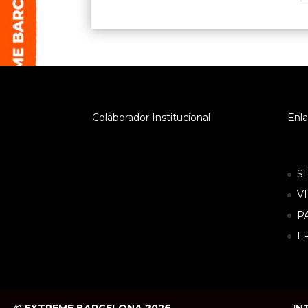
Colaborador Institucional
Enla
S
V
P
F
© EXTREME BARCELONA 2026
IN