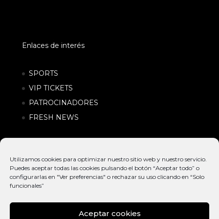
Enlaces de interés
SPORTS
VIP TICKETS
PATROCINADORES
FRESH NEWS
Utilizamos cookies para optimizar nuestro sitio web y nuestro servicio.
Puedes aceptar todas las cookies pulsando el botón “Aceptar todo” o
configurarlas en "Ver preferencias" o rechazar su uso clicando en “Solo
funcionales”
Aceptar cookies