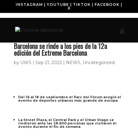
INSTAGRAM
|
YOUTUBE
|
TIKTOK
|
FACEBOOK
|
X
Barcelona se rinde a los pies de la 12a
edición del Extreme Barcelona
by
UWS
|
Sep 21, 2022
|
NEWS
,
Uncategorized
Del 16 al 18 de septiembre el Parc del Fòrum acogió el
evento de deportes urbanos más grande de europa
La Street Plaza, el Central Park y el Urban Stage se
rindieron ante las 28.600 personas que visitaron el
evento durante el fin de semana