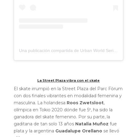
Una publicación compartida de Urban World Series (@urbanworldseries)
La Street Plaza vibra con el skate
El skate irrumpió en la Street Plaza del Parc Fòrum
con dos finales vibrantes en modalidad femenina y
masculina. La holandesa
Roos Zwetsloot
,
olímpica en Tokio 2020 dónde fue 5ª, ha sido la
ganadora del skate femenino. Por su parte, la
gaditana de tan solo 13 años
Natalia Muñoz
fue
plata y la argentina
Guadalupe Orellano
se llevó