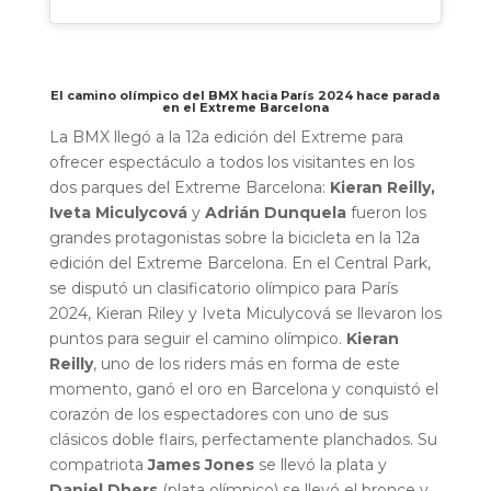
El camino olímpico del BMX hacia París 2024 hace parada
en el Extreme Barcelona
La BMX llegó a la 12a edición del Extreme para
ofrecer espectáculo a todos los visitantes en los
dos parques del Extreme Barcelona:
Kieran Reilly,
Iveta Miculycová
y
Adrián Dunquela
fueron los
grandes protagonistas sobre la bicicleta en la 12a
edición del Extreme Barcelona.
En el Central Park,
se disputó un clasificatorio olímpico para París
2024, Kieran Riley y Iveta Miculycová se llevaron los
puntos para seguir el camino olímpico.
Kieran
Reilly
, uno de los riders más en forma de este
momento, ganó el oro en Barcelona y conquistó el
corazón de los espectadores con uno de sus
clásicos doble flairs, perfectamente planchados. Su
compatriota
James Jones
se llevó la plata y
Daniel Dhers
(plata olímpico) se llevó el bronce y