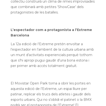
col·lectiu construirà un clima de rimes improvisades
que combinarà amb petites ‘ShowCase’ dels
protagonistes de les batalles.
L’espectador com a protagonista a l’Extreme
Barcelona
La 12a edició de l’Extreme pretén envoltar a
l’espectador en l’ambient de la cultura urbana amb
un munt d’activitats experiencials perquè tothom
que s’hi apropi pugui gaudir d’una bona estona i
per primer amb accés totalment gratuït.
El Movistar Open Park torna a obrir les portes en
aquesta edició de l’Extreme, un espai lliure per
patinar, replicar els trucs dels atletes i gaudir dels
esports urbans. Qui no s’oblidi el patinet o la BMX
podrà ser el protagonista de l’Extreme! El