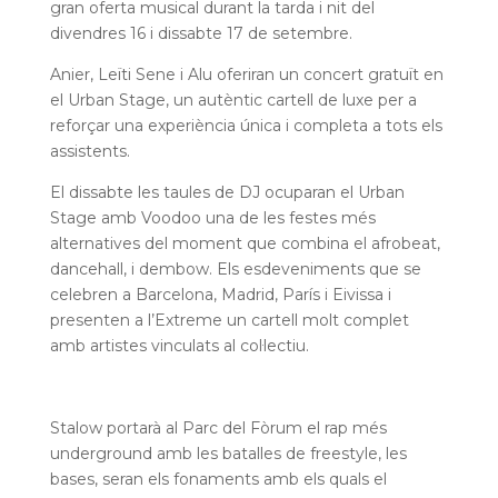
gran oferta musical durant la tarda i nit del
divendres 16 i dissabte 17 de setembre.
Anier, Leïti Sene i Alu oferiran un concert gratuït en
el Urban Stage, un autèntic cartell de luxe per a
reforçar una experiència única i completa a tots els
assistents.
El dissabte les taules de DJ ocuparan el Urban
Stage amb Voodoo una de les festes més
alternatives del moment que combina el afrobeat,
dancehall, i dembow. Els esdeveniments que se
celebren a Barcelona, Madrid, París i Eivissa i
presenten a l’Extreme un cartell molt complet
amb artistes vinculats al col·lectiu.
Stalow portarà al Parc del Fòrum el rap més
underground amb les batalles de freestyle, les
bases, seran els fonaments amb els quals el