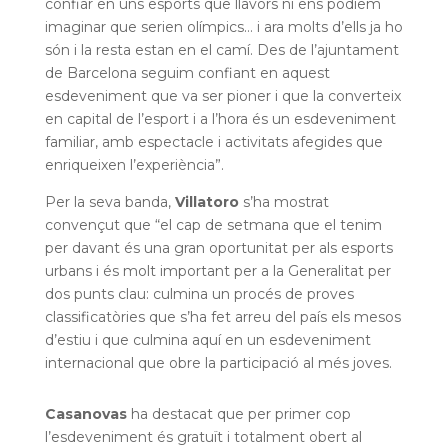
confiar en uns esports que llavors ni ens podiem
imaginar que serien olímpics… i ara molts d’ells ja ho
són i la resta estan en el camí. Des de l’ajuntament
de Barcelona seguim confiant en aquest
esdeveniment que va ser pioner i que la converteix
en capital de l’esport i a l’hora és un esdeveniment
familiar, amb espectacle i activitats afegides que
enriqueixen l’experiència”.
Per la seva banda,
Villatoro
s’ha mostrat
convençut que “el cap de setmana que el tenim
per davant és una gran oportunitat per als esports
urbans i és molt important per a la Generalitat per
dos punts clau: culmina un procés de proves
classificatòries que s’ha fet arreu del país els mesos
d’estiu i que culmina aquí en un esdeveniment
internacional que obre la participació al més joves.
Casanovas
ha destacat que per primer cop
l’esdeveniment és gratuït i totalment obert al