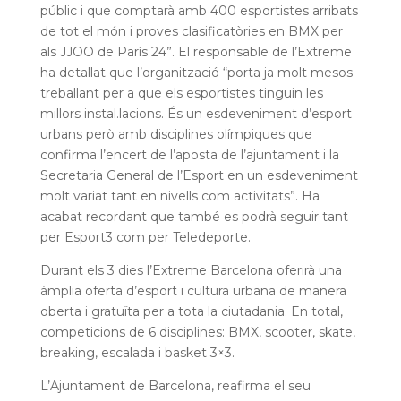
públic i que comptarà amb 400 esportistes arribats
de tot el món i proves clasificatòries en BMX per
als JJOO de París 24”. El responsable de l’Extreme
ha detallat que l’organització “porta ja molt mesos
treballant per a que els esportistes tinguin les
millors instal.lacions. És un esdeveniment d’esport
urbans però amb disciplines olímpiques que
confirma l’encert de l’aposta de l’ajuntament i la
Secretaria General de l’Esport en un esdeveniment
molt variat tant en nivells com activitats”. Ha
acabat recordant que també es podrà seguir tant
per Esport3 com per Teledeporte.
Durant els 3 dies l’Extreme Barcelona oferirà una
àmplia oferta d’esport i cultura urbana de manera
oberta i gratuïta per a tota la ciutadania. En total,
competicions de 6 disciplines: BMX, scooter, skate,
breaking, escalada i basket 3×3.
L’Ajuntament de Barcelona, reafirma el seu