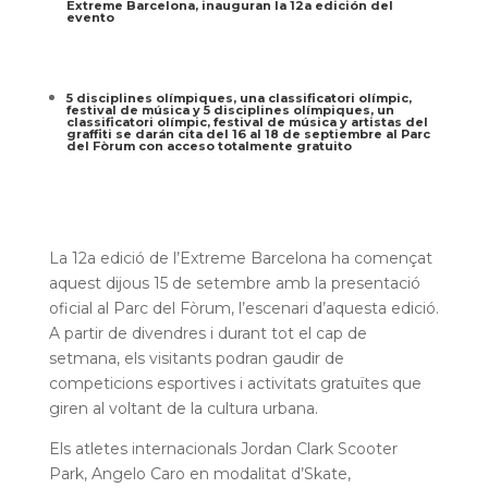
Extreme Barcelona, inauguran la 12a edición del
evento
5 disciplines olímpiques, una classificatori olímpic,
festival de música y 5 disciplines olímpiques, un
classificatori olímpic, festival de música y artistas del
graffiti se darán cita del 16 al 18 de septiembre al Parc
del Fòrum con acceso totalmente gratuito
La 12a edició de l’Extreme Barcelona ha començat
aquest dijous 15 de setembre amb la presentació
oficial al Parc del Fòrum, l’escenari d’aquesta edició.
A partir de divendres i durant tot el cap de
setmana, els visitants podran gaudir de
competicions esportives i activitats gratuïtes que
giren al voltant de la cultura urbana.
Els atletes internacionals Jordan Clark Scooter
Park, Angelo Caro en modalitat d’Skate,