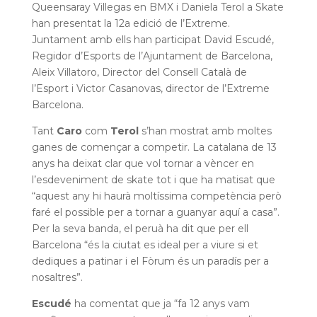
Queensaray Villegas en BMX i Daniela Terol a Skate
han presentat la 12a edició de l’Extreme.
Juntament amb ells han participat David Escudé,
Regidor d’Esports de l’Ajuntament de Barcelona,
Aleix Villatoro, Director del Consell Català de
l’Esport i Victor Casanovas, director de l’Extreme
Barcelona.
Tant
Caro
com
Terol
s’han mostrat amb moltes
ganes de començar a competir. La catalana de 13
anys ha deixat clar que vol tornar a vèncer en
l’esdeveniment de skate tot i que ha matisat que
“aquest any hi haurà moltíssima competència però
faré el possible per a tornar a guanyar aquí a casa”.
Per la seva banda, el peruà ha dit que per ell
Barcelona “és la ciutat es ideal per a viure si et
dediques a patinar i el Fòrum és un paradís per a
nosaltres”.
Escudé
ha comentat que ja “fa 12 anys vam