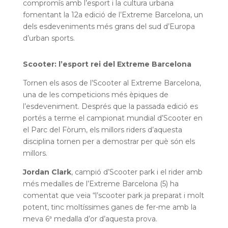
compromís amb l’esport i la cultura urbana
fomentant la 12a edició de l’Extreme Barcelona, un
dels esdeveniments més grans del sud d’Europa
d’urban sports.
Scooter: l’esport rei del Extreme Barcelona
Tornen els asos de l’Scooter al Extreme Barcelona,
una de les competicions més èpiques de
l’esdeveniment. Després que la passada edició es
portés a terme el campionat mundial d’Scooter en
el Parc del Fòrum, els millors riders d’aquesta
disciplina tornen per a demostrar per què són els
millors.
Jordan Clark
, campió d’Scooter park i el rider amb
més medalles de l’Extreme Barcelona (5) ha
comentat que veia “l’scooter park ja preparat i molt
potent, tinc moltíssimes ganes de fer-me amb la
meva 6ª medalla d’or d’aquesta prova.