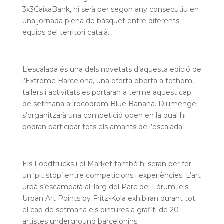
3x3CaixaBank, hi serà per segon any consecutiu en
una jornada plena de bàsquet entre diferents
equips del territori català.
L’escalada és una dels novetats d’aquesta edició de
l’Extreme Barcelona, una oferta oberta a tothom,
tallers i activitats es portaran a terme aquest cap
de setmana al rocòdrom Blue Banana. Diumenge
s’organitzarà una competició open en la qual hi
podran participar tots els amants de l’escalada.
Els Foodtrucks i el Market també hi seran per fer
un ‘pit stop’ entre competicions i experiències. L’art
urbà s’escamparà al llarg del Parc del Fòrum, els
Urban Art Points by Fritz-Kola exhibiran durant tot
el cap de setmana els pintures a grafiti de 20
artistes underground barcelonins.