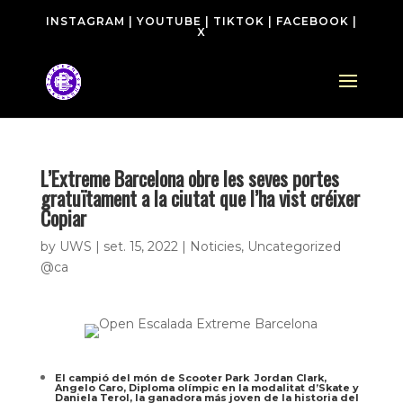
INSTAGRAM
|
YOUTUBE
|
TIKTOK
|
FACEBOOK
|
X
L’Extreme Barcelona obre les seves portes
gratuïtament a la ciutat que l’ha vist créixer
Copiar
by
UWS
|
set. 15, 2022
|
Noticies
,
Uncategorized
@ca
El campió del món de Scooter Park Jordan Clark,
Angelo Caro, Diploma olímpic en la modalitat d’Skate y
Daniela Terol, la ganadora más joven de la historia del