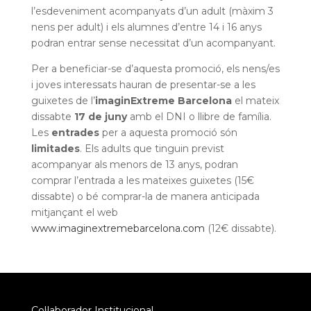
l’esdeveniment acompanyats d’un adult (màxim 3
nens per adult) i els alumnes d’entre 14 i 16 anys
podran entrar sense necessitat d’un acompanyant.
Per a beneficiar-se d’aquesta promoció, els nens/es
i joves interessats hauran de presentar-se a les
guixetes de l’
imaginExtreme Barcelona
el mateix
dissabte
17 de juny
amb el DNI o llibre de família.
Les
entrades
per a aquesta promoció són
limitades
. Els adults que tinguin previst
acompanyar als menors de 13 anys, podran
comprar l’entrada a les mateixes guixetes (15€
dissabte) o bé comprar-la de manera anticipada
mitjançant el web
www.imaginextremebarcelona.com
(12€ dissabte).
Col·laborador Institucional