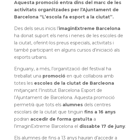
Aquesta promoció entra dins del marc de les
activitats organitzades per l’Ajuntament de
Barcelona “L’escola fa esport a la ciutat”.
Des dels seus inicis l’
imaginExtreme Barcelona
ha donat suport els nens i nenes de les escoles de
la ciutat, oferint-los preus especials, activitats i
també participant en alguns cursos d’iniciació als
esports urbans.
Enguany, a més, l’organització del festival ha
treballat una
promoció
en què col·labora amb
totes les
escoles de la ciutat de Barcleona
mitjançant l’Institut Barcelona Esport de
l’Ajuntament de Barcelona. Aquesta promoció
permetrà que tots els
alumnes
dels centres
escolars de la ciutat que tinguin
fins a 16 anys
podran
accedir de forma gratuïta
a
l’imaginExtreme Barcelona el
dissabte 17 de juny
.
Els alumnes de fins a 13 anys hauran d’accedir a