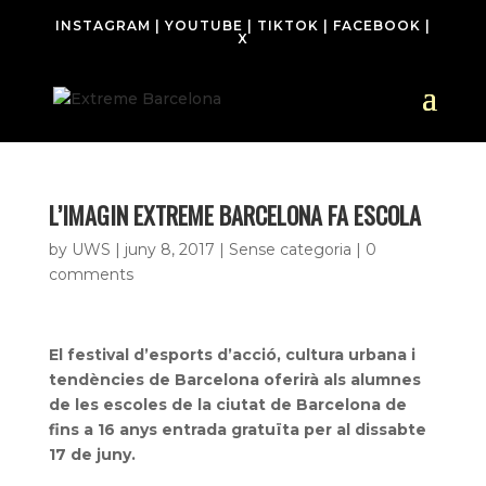
INSTAGRAM
|
YOUTUBE
|
TIKTOK
|
FACEBOOK
|
X
L’IMAGIN EXTREME BARCELONA FA ESCOLA
by
UWS
|
juny 8, 2017
| Sense categoria |
0
comments
El festival d’esports d’acció, cultura urbana i
tendències de Barcelona oferirà als alumnes
de les escoles de la ciutat de Barcelona de
fins a 16 anys entrada gratuïta per al dissabte
17 de juny.