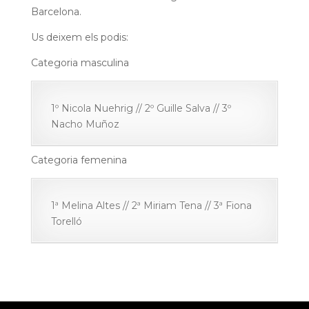
Barcelona.
Us deixem els podis:
Categoria masculina
1º Nicola Nuehrig // 2º Guille Salva // 3º
Nacho Muñoz
Categoria femenina
1ª Melina Altes // 2ª Miriam Tena // 3ª Fiona
Torelló