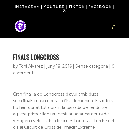
INSTAGRAM
|
YOUTUBE
|
TIKTOK
|
FACEBOOK
|
X
FINALS LONGCROSS
by
Toni Alvarez
|
juny 19, 2016
| Sense categoria |
0
comments
Gran final la de Longcross d’avui amb dues
semifinals masculines i la final femenina. Els riders
ho han donat tot durant la baixada per endurse
aquest primer lloc tan desitjat. Avançaments de
vertigen i velocitats altíssimes han estat l’ordre del
dia al Circuit de Cross del imaginExtreme